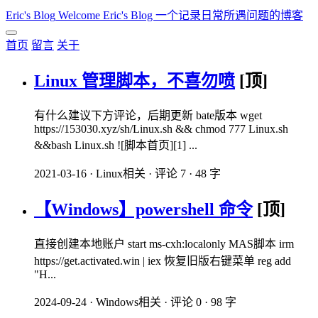
Eric's Blog
Welcome Eric's Blog 一个记录日常所遇问题的博客
首页
留言
关于
Linux 管理脚本，不喜勿喷
[顶]
有什么建议下方评论，后期更新 bate版本 wget
https://153030.xyz/sh/Linux.sh && chmod 777 Linux.sh
&&bash Linux.sh ![脚本首页][1] ...
2021-03-16
·
Linux相关
·
评论 7
·
48 字
【Windows】powershell 命令
[顶]
直接创建本地账户 start ms-cxh:localonly MAS脚本 irm
https://get.activated.win | iex 恢复旧版右键菜单 reg add
"H...
2024-09-24
·
Windows相关
·
评论 0
·
98 字