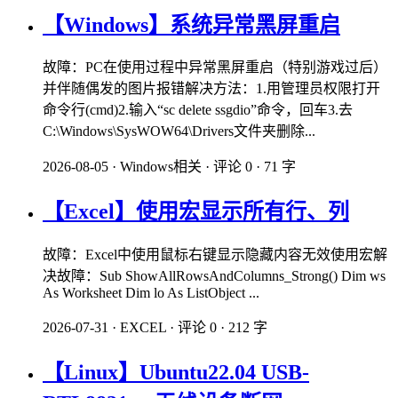
【Windows】系统异常黑屏重启
故障：PC在使用过程中异常黑屏重启（特别游戏过后）
并伴随偶发的图片报错解决方法：1.用管理员权限打开
命令行(cmd)2.输入“sc delete ssgdio”命令，回车3.去
C:\Windows\SysWOW64\Drivers文件夹删除...
2026-08-05
·
Windows相关
·
评论 0
·
71 字
【Excel】使用宏显示所有行、列
故障：Excel中使用鼠标右键显示隐藏内容无效使用宏解
决故障：Sub ShowAllRowsAndColumns_Strong() Dim ws
As Worksheet Dim lo As ListObject ...
2026-07-31
·
EXCEL
·
评论 0
·
212 字
【Linux】Ubuntu22.04 USB-