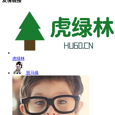
友情链接
虎绿林
斑马缘