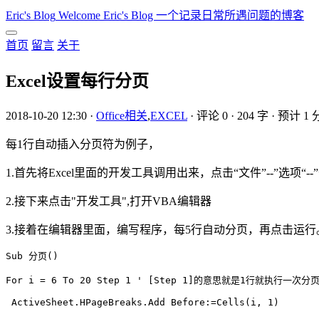
Eric's Blog
Welcome Eric's Blog 一个记录日常所遇问题的博客
首页
留言
关于
Excel设置每行分页
2018-10-20 12:30
·
Office相关
,
EXCEL
·
评论 0
·
204 字
·
预计 1 
每1行自动插入分页符为例子，
1.首先将Excel里面的开发工具调用出来，点击“文件”--”选项“
2.接下来点击"开发工具",打开VBA编辑器
3.接着在编辑器里面，编写程序，每5行自动分页，再点击运
Sub 分页()

For i = 6 To 20 Step 1 ' [Step 1]的意思就是1行就执行一次分页
 ActiveSheet.HPageBreaks.Add Before:=Cells(i, 1)
