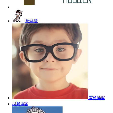
斑马缘
零玖博客
羽翼博客