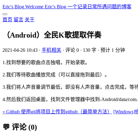
Eric's Blog
Welcome Eric's Blog 一个记录日常所遇问题的博客
首页
留言
关于
（Android）全民K歌提取伴奏
2021-04-26 10:43
·
手机相关
·
评论 0
·
130 字
·
预计 1 分钟
1.找到想要的歌曲点击独唱，开始录歌。
2.我们等待歌曲播放完成（可以直接拖到最后）。
3.我们将人声音量调节最低，即没有人声音量，点击完成，等
4.然后我们返回桌面，找到文件管理器中找到-Android/data/co
« Github 使用git将项目上传到github（最简单方法）
[Windo
💬 评论 (0)