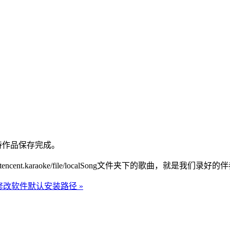
待作品保存完成。
m.tencent.karaoke/file/localSong文件夹下的歌
ws]修改软件默认安装路径 »