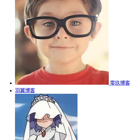
零玖博客
羽翼博客