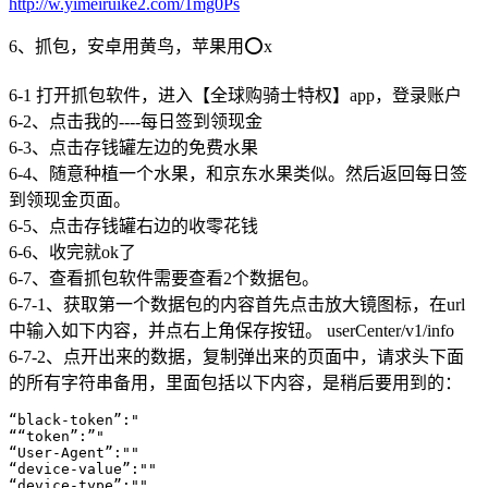
http://w.yimeiruike2.com/1mg0Ps
6、抓包，安卓用黄鸟，苹果用⭕x
6-1 打开抓包软件，进入【全球购骑士特权】app，登录账户
6-2、点击我的----每日签到领现金
6-3、点击存钱罐左边的免费水果
6-4、随意种植一个水果，和京东水果类似。然后返回每日签
到领现金页面。
6-5、点击存钱罐右边的收零花钱
6-6、收完就ok了
6-7、查看抓包软件需要查看2个数据包。
6-7-1、获取第一个数据包的内容首先点击放大镜图标，在url
中输入如下内容，并点右上角保存按钮。 userCenter/v1/info
6-7-2、点开出来的数据，复制弹出来的页面中，请求头下面
的所有字符串备用，里面包括以下内容，是稍后要用到的：
“black-token”:"

““token”:”"

“User-Agent”:""

“device-value”:""

“device-type”:""
