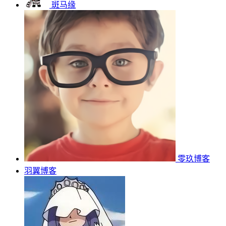
斑马缘
零玖博客
羽翼博客