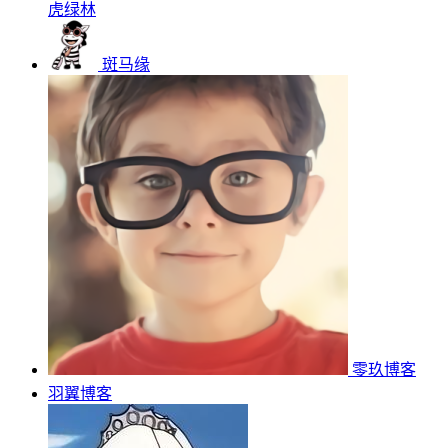
虎绿林
斑马缘
零玖博客
羽翼博客