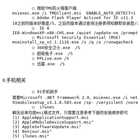
            ○ 微软TMG防火墙客户端

    msiexec.exe /i TMGClient.msi  ENABLE_AUTO_DETECT=1 
            ○ Adobe Flash Player ActiveX for IE v11.3

    10之前的版本好像是/S，之后的版本通过查询注册表得知静默安装是/insta
            ○  IE 8

    IE8-WindowsXP-x86-CHS.exe /quiet /update-no /prompt
            ○ Microsoft Security Essential (MSE)

    mseinstall_xp_v2.1.1116.exe /s /q /o /runwgacheck

            ○ 360安全卫士.exe  /S

            ○ 超级兔子.exe  /S

            ○ PPLive.exe /S

            ○ 迅雷.exe  /S

8.手机相关
            ○ 91手机助手

    需要Microsoft .NET Framework 2.0，msiexec.exe /i netf
    91mobilesetup_v3.1.8.583.exe /sp- /verysilent /nore
            ○  iTunes

    解压出来均是msi格式文件，只需要注意参考下面的安装顺序即可

    (1) AppleApplicationSupport.msi

    (2) AppleMobileDeviceSupport.msi"

    (3) AppleSoftwareUpdate.msi"

    (4) Bonjour.msi"

    (5) iTunes.msi"
