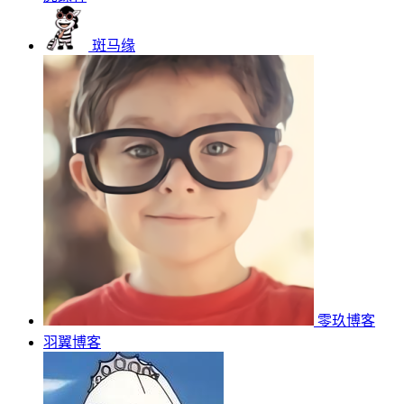
斑马缘
零玖博客
羽翼博客