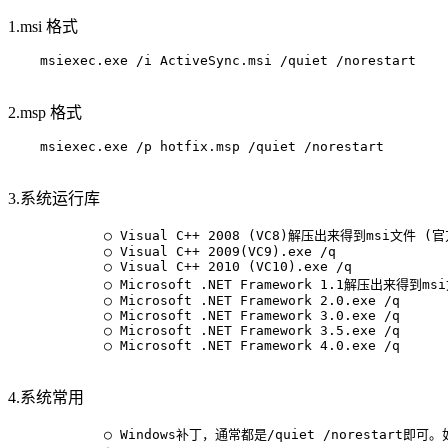
1.msi 格式
    msiexec.exe /i ActiveSync.msi /quiet /norestart

2.msp 格式
    msiexec.exe /p hotfix.msp /quiet /norestart

3.系统运行库
            ○ Visual C++ 2008 (VC8)解压出来得到ms
            ○ Visual C++ 2009(VC9).exe /q

            ○ Visual C++ 2010 (VC10).exe /q

            ○ Microsoft .NET Framework 1.1解压
            ○ Microsoft .NET Framework 2.0.exe /q

            ○ Microsoft .NET Framework 3.0.exe /q

            ○ Microsoft .NET Framework 3.5.exe /q

            ○ Microsoft .NET Framework 4.0.exe /q

4.系统常用
            ○ Windows补丁，通常都是/quiet /norestart即可。如Wi