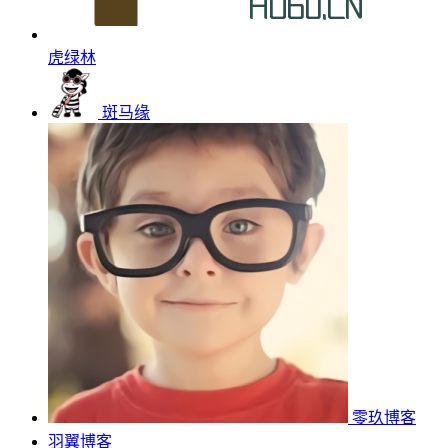
虎绿林
斑马缘
零玖博客
羽翼博客