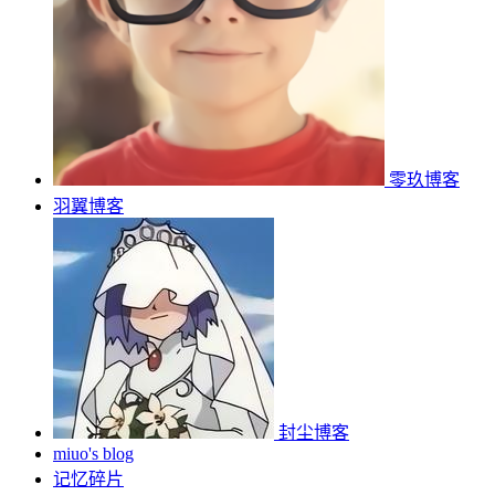
零玖博客
羽翼博客
封尘博客
miuo's blog
记忆碎片