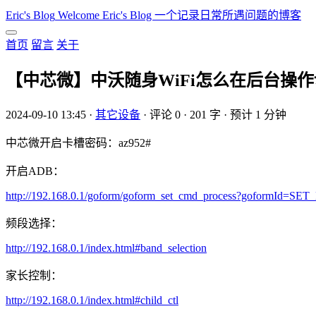
Eric's Blog
Welcome Eric's Blog 一个记录日常所遇问题的博客
首页
留言
关于
【中芯微】中沃随身WiFi怎么在后台操
2024-09-10 13:45
·
其它设备
·
评论 0
·
201 字
·
预计 1 分钟
中芯微开启卡槽密码：az952#
开启ADB：
http://192.168.0.1/goform/goform_set_cmd_process?goformId
频段选择：
http://192.168.0.1/index.html#band_selection
家长控制：
http://192.168.0.1/index.html#child_ctl