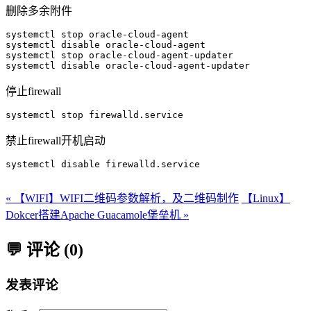
删除多余附件
systemctl stop oracle-cloud-agent

systemctl disable oracle-cloud-agent

systemctl stop oracle-cloud-agent-updater

停止firewall
禁止firewall开机启动
systemctl disable firewalld.service

« 【WIFI】WIFI二维码参数解析，及二维码制作
【Linux】
Dokcer搭建Apache Guacamole堡垒机 »
💬 评论 (0)
发表评论