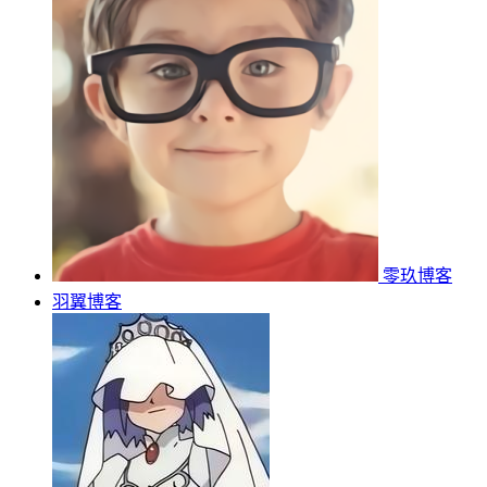
零玖博客
羽翼博客