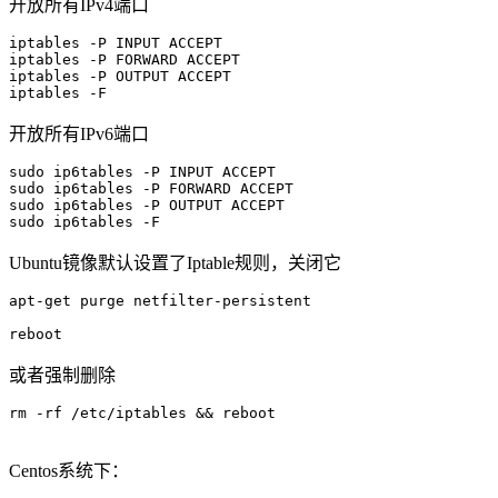
开放所有IPv4端口
iptables -P INPUT ACCEPT

iptables -P FORWARD ACCEPT

iptables -P OUTPUT ACCEPT

开放所有IPv6端口
sudo ip6tables -P INPUT ACCEPT

sudo ip6tables -P FORWARD ACCEPT

sudo ip6tables -P OUTPUT ACCEPT

Ubuntu镜像默认设置了Iptable规则，关闭它
apt-get purge netfilter-persistent

或者强制删除
rm -rf /etc/iptables && reboot

Centos系统下：