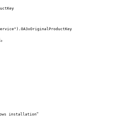
法。
"​​
ows installation