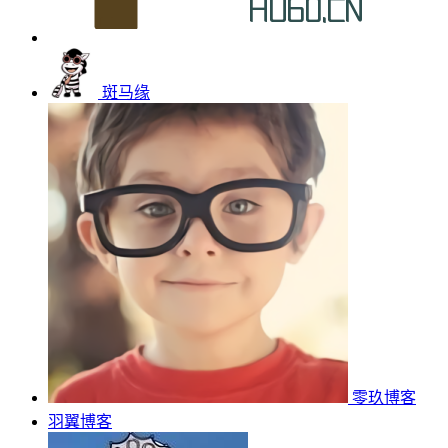
斑马缘
零玖博客
羽翼博客