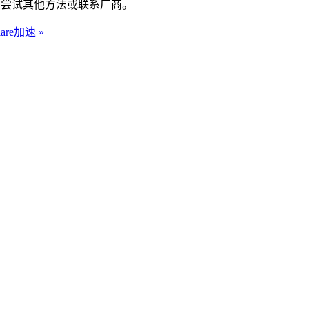
择​​；否则，尝试其他方法或联系厂商。
re加速 »