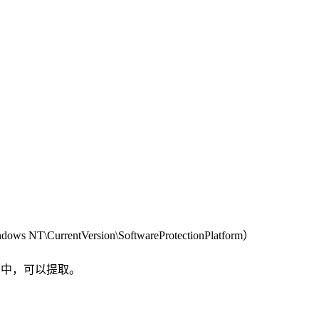
NT\CurrentVersion\SoftwareProtectionPlatform）
I​​ 中，可以提取。
​