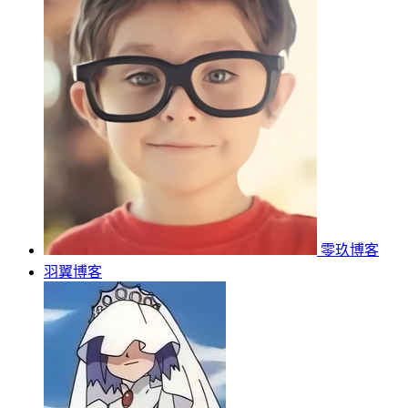
零玖博客
羽翼博客