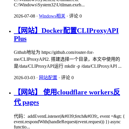
C:\Windows\System32\Utilman.exeb...
2026-07-08
·
Windows相关
·
评论 0
【网站】Docker配置CLIProxyAPI
Plus
Github地址为 https://github.com/router-for-
me/CLIProxyAPI2. 搭建选择一个目录，本文中使用的
是/data/CLIProxyAPI运行 mkdir -p /data/CLIProxyAPI ...
2026-03-03
·
网站配置
·
评论 0
【网站】 使用cloudflare workers反
代 pages
代码：addEventListener(&#039;fetch&#039;, event =&gt; {
event.respondWith(handleRequest(event.request)) }) async
functio...