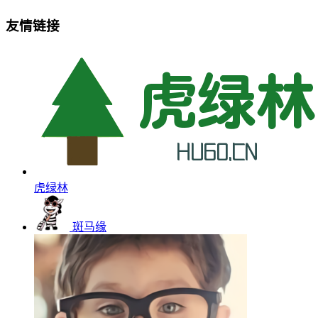
友情链接
虎绿林
斑马缘