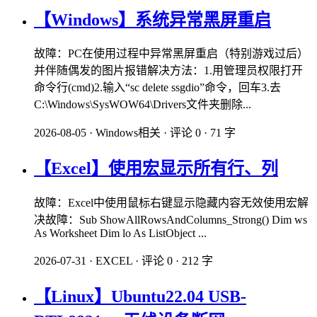
【Windows】系统异常黑屏重启
故障：PC在使用过程中异常黑屏重启（特别游戏过后）
并伴随偶发的图片报错解决方法：1.用管理员权限打开
命令行(cmd)2.输入“sc delete ssgdio”命令，回车3.去
C:\Windows\SysWOW64\Drivers文件夹删除...
2026-08-05
·
Windows相关
·
评论 0
·
71 字
【Excel】使用宏显示所有行、列
故障：Excel中使用鼠标右键显示隐藏内容无效使用宏解
决故障：Sub ShowAllRowsAndColumns_Strong() Dim ws
As Worksheet Dim lo As ListObject ...
2026-07-31
·
EXCEL
·
评论 0
·
212 字
【Linux】Ubuntu22.04 USB-