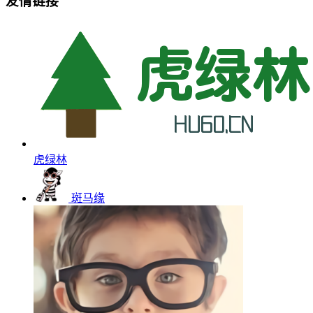
友情链接
虎绿林
斑马缘