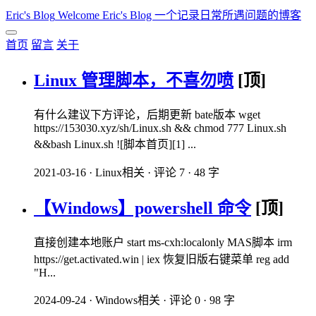
Eric's Blog
Welcome Eric's Blog 一个记录日常所遇问题的博客
首页
留言
关于
Linux 管理脚本，不喜勿喷
[顶]
有什么建议下方评论，后期更新 bate版本 wget
https://153030.xyz/sh/Linux.sh && chmod 777 Linux.sh
&&bash Linux.sh ![脚本首页][1] ...
2021-03-16
·
Linux相关
·
评论 7
·
48 字
【Windows】powershell 命令
[顶]
直接创建本地账户 start ms-cxh:localonly MAS脚本 irm
https://get.activated.win | iex 恢复旧版右键菜单 reg add
"H...
2024-09-24
·
Windows相关
·
评论 0
·
98 字