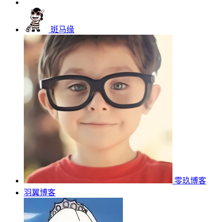
斑马缘
零玖博客
羽翼博客