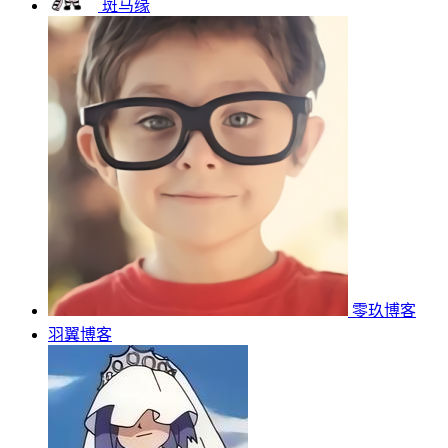
斑马缘
零玖博客
羽翼博客