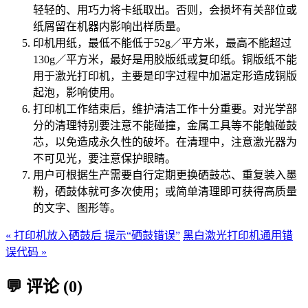
轻轻的、用巧力将卡纸取出。否则，会损坏有关部位或
纸屑留在机器内影响出样质量。
印机用纸，最低不能低于52g／平方米，最高不能超过
130g／平方米，最好是用胶版纸或复印纸。铜版纸不能
用于激光打印机，主要是印字过程中加温定形造成铜版
起泡，影响使用。
打印机工作结束后，维护清洁工作十分重要。对光学部
分的清理特别要注意不能碰撞，金属工具等不能触碰鼓
芯，以免造成永久性的破坏。在清理中，注意激光器为
不可见光，要注意保护眼睛。
用户可根据生产需要自行定期更换硒鼓芯、重复装入墨
粉，硒鼓体就可多次使用；或简单清理即可获得高质量
的文字、图形等。
« 打印机放入硒鼓后 提示“硒鼓错误”
黑白激光打印机通用错
误代码 »
💬 评论 (0)