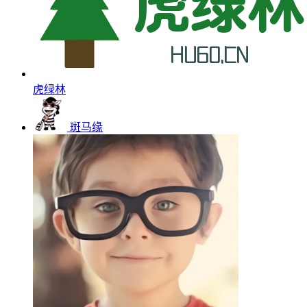
虎绿林
斑马缘