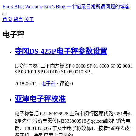
Eric's Blog
Welcome Eric's Blog 一个记录日常所遇问题的博客
首页
留言
关于
电子秤
寺冈DS-425P电子秤参数设置
1.按住置零+三下向左键 SP 0 0000 SP 01 0000 SP 02 0001
SP 03 1011 SP 04 0100 SP 05 0010 SP ...
2018-06-11
·
电子秤
·
评论 0
亚津电子秤校准
电子称售后 021-60676926 上海市闵行区顾代路3351号d-
2夏先生 报价单需传回2533860518@qq.com邮箱 销售电
话：13801853665 丁女士电子称较称1、按着“置零去皮”
键开机，等到屏幕上显示的...