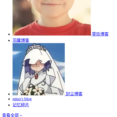
零玖博客
羽翼博客
封尘博客
miuo's blog
记忆碎片
查看全部 »