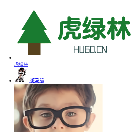
虎绿林
斑马缘