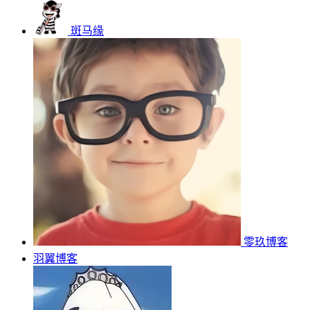
斑马缘
零玖博客
羽翼博客