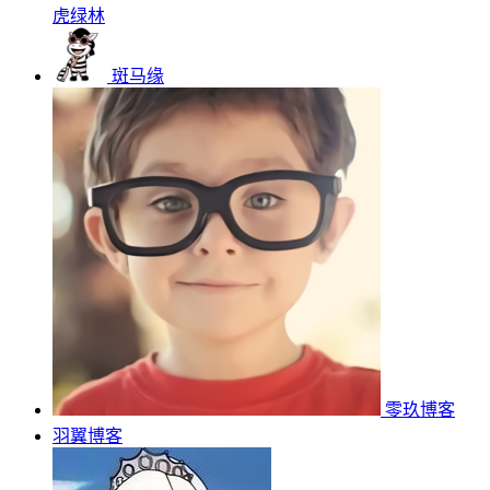
虎绿林
斑马缘
零玖博客
羽翼博客