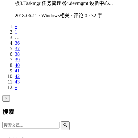
板3.Taskmgr 任务管理器4.devmgmt 设备中心...
2018-06-11
·
Windows相关
·
评论 0
·
32 字
«
1
…
36
37
38
39
40
41
42
43
»
×
搜索
🔍