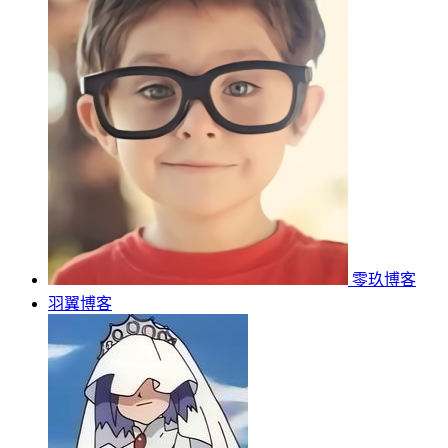
零玖博客
羽翼博客