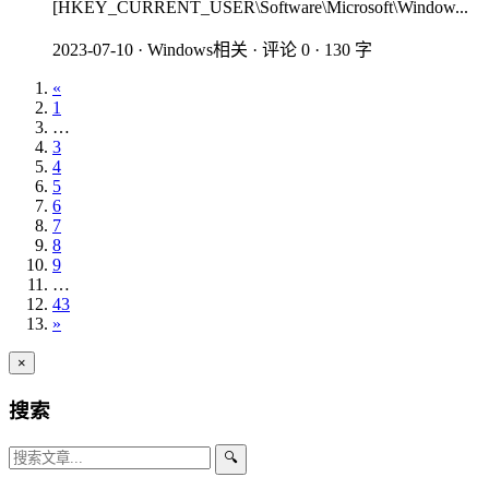
[HKEY_CURRENT_USER\Software\Microsoft\Window...
2023-07-10
·
Windows相关
·
评论 0
·
130 字
«
1
…
3
4
5
6
7
8
9
…
43
»
×
搜索
🔍