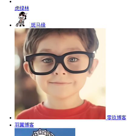
虎绿林
斑马缘
零玖博客
羽翼博客