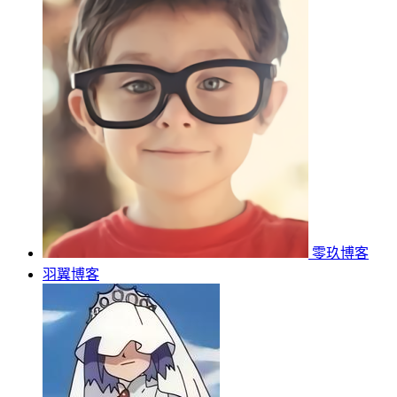
零玖博客
羽翼博客