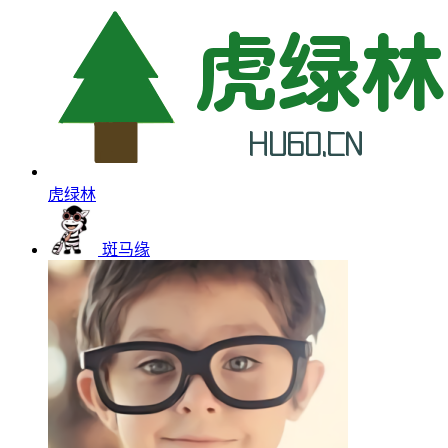
虎绿林
斑马缘