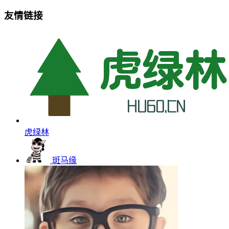
友情链接
虎绿林
斑马缘